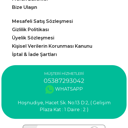
Bize Ulaşın
Mesafeli Satış Sözleşmesi
Gizlilik Politikası
Üyelik Sözleşmesi
Kişisel Verilerin Korunması Kanunu
İptal & İade Şartları
MÜŞTERİ HİZMETLERİ
05387293042
WHATSAPP
Hoşnudiye, Hacet Sk. No:13 D:2, ( Gelişim
Plaza Kat : 1 Daire : 2 )