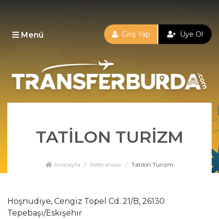
Giriş Yap
Üye Ol
Menü
TATILON TURIZM
Anasayfa
Referanslar
Tatilon Turizm
Hoşnudiye, Cengiz Topel Cd. 21/B, 26130
Tepebaşı/Eskişehir